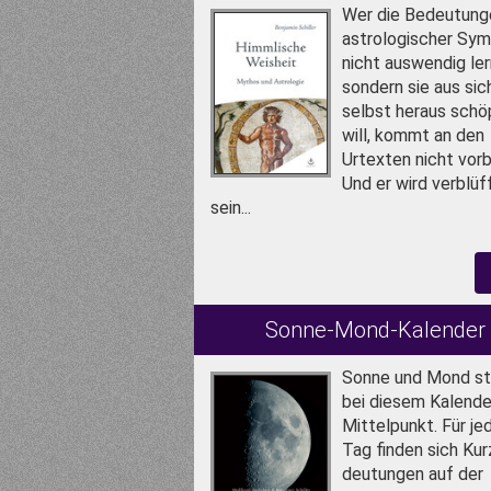
Wer die Bedeu­tung
astro­logischer Sy
nicht aus­wendig ler
sondern sie aus sic
selbst heraus schö
will, kommt an den
Urtexten nicht vorb
Und er wird verblüf
sein...
Sonne-Mond-Kalender
Sonne und Mond s
bei diesem Kalende
Mittel­punkt. Für je
Tag finden sich Kur
deutungen auf der