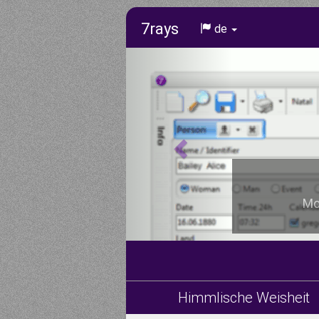
7rays
de
Mod
Himmlische Weisheit