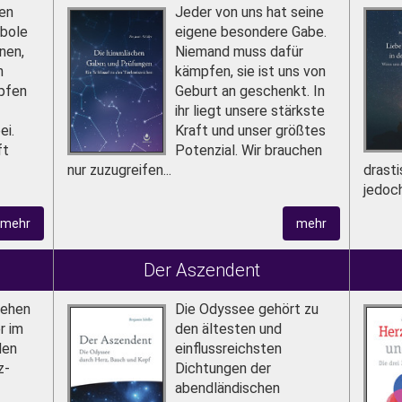
en
Jeder von uns hat seine
mbole
eigene beson­dere Gabe.
nen,
Niemand muss dafür
h
kämpfen, sie ist uns von
pfen
Geburt an geschenkt. In
ihr liegt unsere stärkste
ei.
Kraft und unser größtes
ft
Potenzial. Wir brauchen
nur zuzugreifen...
drast
jedoch
mehr
mehr
Der Aszendent
tehen
Die Odyssee gehört zu
r im
den ältesten und
den
einflussreichsten
z­
Dichtungen der
abendländischen