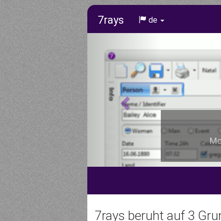
7rays
de
Mod
7rays beruht auf 3 Gr