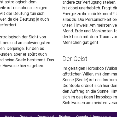
cht astrologisch dem
andere zur Verfügung stehen
ile ist es schon in einigen
ist dabei unerheblich. Fragt d
it der Deutung tun sich
Energie zu ihr zurückkommt? U
wer, da die Deutung ja auch
alles zu. Die Persönlichkeit or
erfordert.
unter. Hinweis: Am meisten ve
Mond, Erde und Monknoten fa
deckt sich mit dem Traum von 
strologisch der Sicht von
Menschen gut geht.
st neu und am schwierigsten
n. Derjenige, für den es
bunden, aber er spürt auch
Der Geist
und seine Seele bestimmt. Das
e Hinweise hierzu geben.
Im geistigen Horoskop (Vulka
göttlichen Willen, mit dem man 
Sonne (Seele) ist das Instrum
Die Seele ordnet sich hier dem
den Auftrag an die Sonne. Hinw
sich im geistigen Horoskop i
Sichtweisen am meisten verän
Home
Produkt
Download
Bücher
Kontakt
Impressum