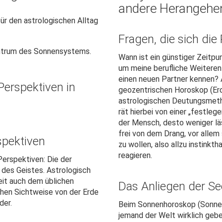
andere Herangehe
ür den astrologischen Alltag
Fragen, die sich die 
ntrum des Sonnensystems.
Wann ist ein günstiger Zeitpu
um meine berufliche Weiteren
einen neuen Partner kennen? 
Perspektiven in
geozentrischen Horoskop (Erd
astrologischen Deutungsmeth
rät hierbei von einer „festle
der Mensch, desto weniger läs
frei von dem Drang, vor allem
spektiven
zu wollen, also allzu instinkt
reagieren.
erspektiven: Die der
e des Geistes. Astrologisch
eit auch dem üblichen
Das Anliegen der Se
hen Sichtweise von der Erde
der.
Beim Sonnenhoroskop (Sonne 
jemand der Welt wirklich geb