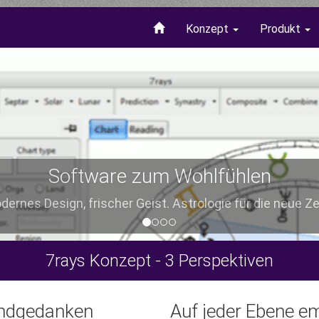
Konzept
Produkt
Software zum Wohlfühlen
ernes Design, frischer Geist. Astrologie für die neue Zei
7rays Konzept - 3 Perspektiven
undgedanken
Auf jeder Ebene em